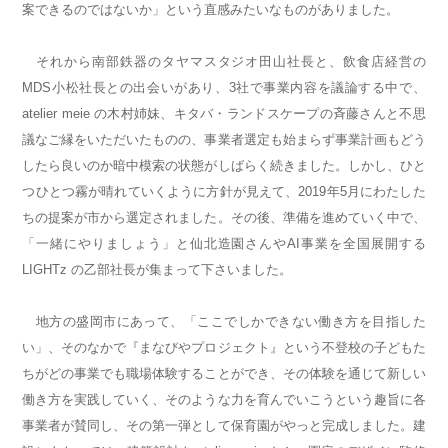
案できるのではないか」という直感みたいなものがありました。
それから南部鉄器のタヤマスタジオ田山社長と、飲食店経営の
MDS小松社長との出会いがあり、3社で事業内容を議論する中で、
atelier meie の木村姉妹、キタバ・ランドスケープの斉藤さんと不思
議なご縁をいただいたものの、事業者選定も始まらず事業計画もどう
したら良いのか暗中模索の状態がしばらく続きました。しかし、ひと
つひとつ霧が晴れていくように方針が見えて、2019年5月にわたした
ちの提案が市から選定されました。その後、準備を進めていく中で、
「一緒にやりましょう」と仙北造園さんやAI事業を全国展開する
LIGHTz の乙部社長が集まって下さいました。
地方の盛岡市にあって、「ここでしかできない働き方を目指した
い」、そのなかで『まなびやプロジェクト』という不登校の子どもた
ちがどの事業でも職場体験することができ、その体験を通じて新しい
働き方を実践していく、そのような力を育んでいこうという趣旨に各
事業者が賛同し、その第一弾として保育園がやっと完成しました。建