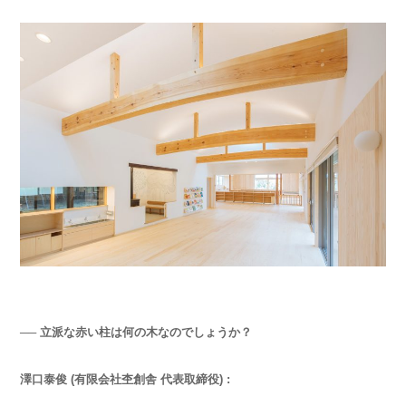
── 立派な赤い柱は何の木なのでしょうか？
澤口泰俊 (有限会社杢創舎 代表取締役) :