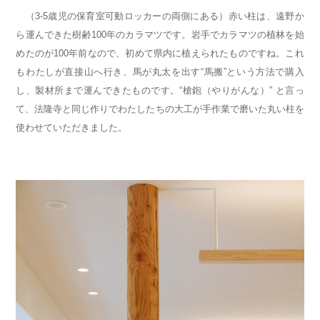
（3-5歳児の保育室可動ロッカーの両側にある）赤い柱は、遠野か
ら運んできた樹齢100年のカラマツです。岩手でカラマツの植林を始
めたのが100年前なので、初めて県内に植えられたものですね。これ
もわたしが直接山へ行き、馬が丸太を出す“馬搬”という方法で購入
し、製材所まで運んできたものです。“槍鉋（やりがんな）” と言っ
て、法隆寺と同じ作りでわたしたちの大工が手作業で磨いた丸い柱を
使わせていただきました。