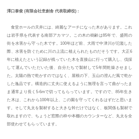
澤口泰俊 (有限会社杢創舎 代表取締役) :
食堂ホールの天井には、綺麗なアーチになった木があります。これ
は岩手県を代表する南部アカマツ。この木の樹齢は85年で、盛岡の
街を水害から守った木です。100年ほど前、大雨で中津川が氾濫した
際、水害を防ぐために川の上流に植えられたものだそうです。大正6
年に植えたという記録が残っていた木を直接山に行って購入し、伐採
して運んでいただいた後、自分たちで製材して5年間乾燥させまし
た。太陽の熱で乾かすのではなく、屋根の下、玉山の澄んだ風で乾か
した逸品です。構造的に丈夫に使えるように無理を言って曲がったま
ま通常より長く5-6mで切ってもらっています。ですので、85年生き
た木は、これから100年以上、この園を守ってくれるはずだと思いま
す。そして丸太を製材すると大きな幹だけではなく、板関係も製材で
取れますので、ちょうど窓際の枠や本棚のカウンターなど、丸太を全
部使わせてもらっています。