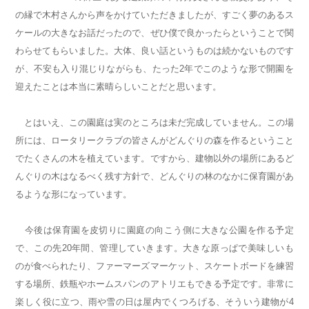
の縁で木村さんから声をかけていただきましたが、すごく夢のあるス
ケールの大きなお話だったので、ぜひ僕で良かったらということで関
わらせてもらいました。大体、良い話というものは続かないものです
が、不安も入り混じりながらも、たった2年でこのような形で開園を
迎えたことは本当に素晴らしいことだと思います。
とはいえ、この園庭は実のところは未だ完成していません。この場
所には、ロータリークラブの皆さんがどんぐりの森を作るということ
でたくさんの木を植えています。ですから、建物以外の場所にあるど
んぐりの木はなるべく残す方針で、どんぐりの林のなかに保育園があ
るような形になっています。
今後は保育園を皮切りに園庭の向こう側に大きな公園を作る予定
で、この先20年間、管理していきます。大きな原っぱで美味しいも
のが食べられたり、ファーマーズマーケット、スケートボードを練習
する場所、鉄瓶やホームスパンのアトリエもできる予定です。非常に
楽しく役に立つ、雨や雪の日は屋内でくつろげる、そういう建物が4