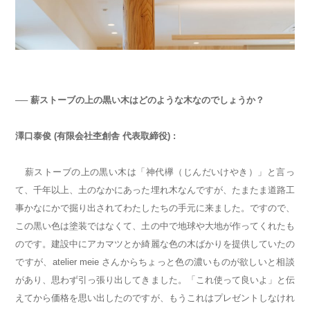
── 薪ストーブの上の黒い木はどのような木なのでしょうか？
澤口泰俊 (有限会社杢創舎 代表取締役) :
薪ストーブの上の黒い木は「神代欅（じんだいけやき）」と言っ
て、千年以上、土のなかにあった埋れ木なんですが、たまたま道路工
事かなにかで掘り出されてわたしたちの手元に来ました。ですので、
この黒い色は塗装ではなくて、土の中で地球や大地が作ってくれたも
のです。建設中にアカマツとか綺麗な色の木ばかりを提供していたの
ですが、atelier meie さんからちょっと色の濃いものが欲しいと相談
があり、思わず引っ張り出してきました。「これ使って良いよ」と伝
えてから価格を思い出したのですが、もうこれはプレゼントしなけれ