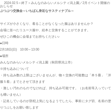
2024.02.5＜終了＞みんなのみらいメルシティ潟上園／2月イベント開催の
おしらせ
ぶつぶつ交換会～いちばん身近なサスティナブル～
サイズが小さくなり、着ることがなくなった服はありませんか？
会場に並べたリユース服や、絵本と交換することができます。
ぜひこの機会に会場までお持ちください♪
●日時
2月18日(日) 10:00～13:00
●場所
みんなのみらいメルシティ潟上園
（秋田県潟上市）
※持ち込みについて
・持ち込み数の上限はございませんが、物々交換の可能数は「本５冊」「洋
服５着」までとさせて頂きます
・激しい汚れのものでなければ、持ち込み可能です。（お名前等入っていて
も構いません）
・記名しているのが防犯上気になるようでしたら、事前にタグ切、名前の塗
りつぶしをお願い致します