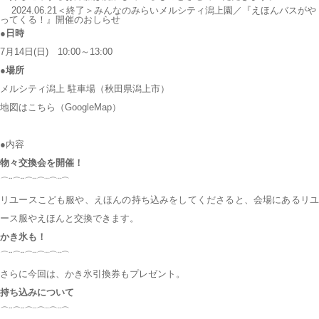
2024.06.21＜終了＞みんなのみらいメルシティ潟上園／『えほんバスがや
ってくる！』開催のおしらせ
●日時
7月14日(日) 10:00～13:00
●場所
メルシティ潟上 駐車場（秋田県潟上市）
地図はこちら
（GoogleMap）
●内容
物々交換会を開催！
⌒¨⌒¨⌒¨⌒¨⌒¨⌒
リユースこども服や、えほんの持ち込みをしてくださると、会場にあるリユ
ース服やえほんと交換できます。
かき氷も！
⌒¨⌒¨⌒¨⌒¨⌒¨⌒
さらに今回は、かき氷引換券もプレゼント。
持ち込みについて
⌒¨⌒¨⌒¨⌒¨⌒¨⌒