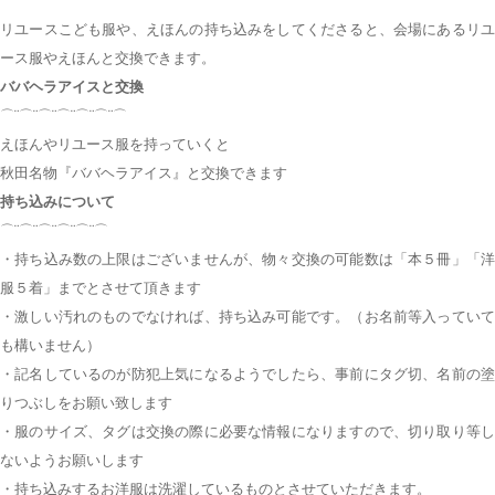
⌒¨⌒¨⌒¨⌒¨⌒¨⌒
リユースこども服や、えほんの持ち込みをしてくださると、会場にあるリユ
ース服やえほんと交換できます。
ババヘラアイスと交換
⌒¨⌒¨⌒¨⌒¨⌒¨⌒¨⌒
えほんやリユース服を持っていくと
秋田名物『ババヘラアイス』と交換できます
持ち込みについて
⌒¨⌒¨⌒¨⌒¨⌒¨⌒
・持ち込み数の上限はございませんが、物々交換の可能数は「本５冊」「洋
服５着」までとさせて頂きます
・激しい汚れのものでなければ、持ち込み可能です。（お名前等入っていて
も構いません）
・記名しているのが防犯上気になるようでしたら、事前にタグ切、名前の塗
りつぶしをお願い致します
・服のサイズ、タグは交換の際に必要な情報になりますので、切り取り等し
ないようお願いします
・持ち込みするお洋服は洗濯しているものとさせていただきます。