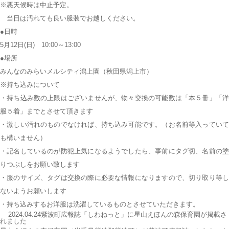
※悪天候時は中止予定。
当日は汚れても良い服装でお越しください。
●日時
5月12日(日) 10:00～13:00
●場所
みんなのみらいメルシティ潟上園
（秋田県潟上市）
※持ち込みについて
・持ち込み数の上限はございませんが、物々交換の可能数は「本５冊」「洋
服５着」までとさせて頂きます
・激しい汚れのものでなければ、持ち込み可能です。（お名前等入っていて
も構いません）
・記名しているのが防犯上気になるようでしたら、事前にタグ切、名前の塗
りつぶしをお願い致します
・服のサイズ、タグは交換の際に必要な情報になりますので、切り取り等し
ないようお願いします
・持ち込みするお洋服は洗濯しているものとさせていただきます。
2024.04.24紫波町広報誌「しわねっと」に星山えほんの森保育園が掲載さ
れました