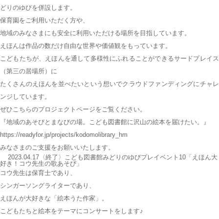
どりのゆびを併設します。
保育園をご利用いただく方や、
地域のみなさまにも安全に利用いただける場所を目指しています。
えほんは作品の数だけ自由な世界や価値観をもっています。
こどもたちが、えほんを通して多様性にふれることができるサードプレイス
（第三の居場所）に
たくさんのえほんを並べたいという想いでクラウドファンディングにチャレ
ンジしています。
ぜひこちらのプロジェクトページをご覧ください。
『地域のあそびとまなびの場。こども図書館に沢山の絵本を届けたい。』
https://readyfor.jp/projects/kodomolibrary_hm
みなさまのご支援をお願いいたします。
2023.04.17〈終了〉こども図書館みどりのゆびプレイベント10「えほん大
好き！コウ先生の歌あそび」
コウ先生は保育士であり、
シンガーソングライターであり、
えほんが大好きな「絵本うた作家」。
こどもたちと絵本をテーマにコンサートをします♪