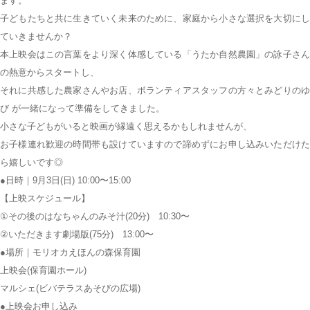
ます。
子どもたちと共に生きていく未来のために、家庭から小さな選択を大切にし
ていきませんか？
本上映会はこの言葉をより深く体感している「うたか自然農園」の詠子さん
の熱意からスタートし、
それに共感した農家さんやお店、ボランティアスタッフの方々とみどりのゆ
び が一緒になって準備をしてきました。
小さな子どもがいると映画が縁遠く思えるかもしれませんが、
お子様連れ歓迎の時間帯も設けていますので諦めずにお申し込みいただけた
ら嬉しいです◎
●日時｜9月3日(日) 10:00〜15:00
【上映スケジュール】
①その後のはなちゃんのみそ汁(20分) 10:30〜
②いただきます劇場版(75分) 13:00〜
●場所｜モリオカえほんの森保育園
上映会(保育園ホール)
マルシェ(ビバテラスあそびの広場)
●上映会お申し込み