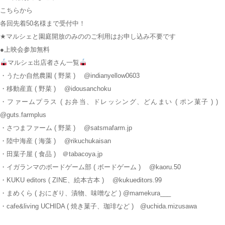
こちら
から
各回先着50名様まで受付中！
★マルシェと園庭開放のみののご利用はお申し込み不要です
●上映会参加無料
マルシェ出店者さん一覧
・うたか自然農園 ( 野菜 ) @indianyellow0603
・移動産直 ( 野菜 ) @idousanchoku
・ファームプラス ( お弁当、ドレッシング、どんまい ( ポン菓子 ) )
@guts.farmplus
・さつまファーム ( 野菜 ) @satsmafarm.jp
・陸中海産 ( 海藻 ) @rikuchukaisan
・田葉子屋 ( 食品 ) ＠tabacoya.jp
・イガランマのボードゲーム部 ( ボードゲーム ) @kaoru.50
・KUKU editors ( ZINE、絵本古本 ) @kukueditors.99
・まめくら ( おにぎり、漬物、味噌など ) @mamekura___
・cafe&living UCHIDA ( 焼き菓子、珈琲など ) @uchida.mizusawa