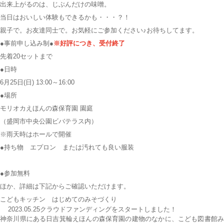
出来上がるのは、じぶんだけの味噌。
当日はおいしい体験もできるかも・・・？！
親子で。お友達同士で。お気軽にご参加ください♪お待ちしてます。
●事前申し込み制●
※好評につき、受付終了
先着20セットまで
●日時
6月25日(日) 13:00～16:00
●場所
モリオカえほんの森保育園 園庭
（盛岡市中央公園ビバテラス内）
※雨天時はホールで開催
●持ち物 エプロン または汚れても良い服装
●参加無料
ほか、詳細は下記からご確認いただけます。
こどもキッチン はじめてのみそづくり
2023.05.25クラウドファンディングをスタートしました！
神奈川県にある
日吉箕輪えほんの森保育園
の建物のなかに、こども図書館