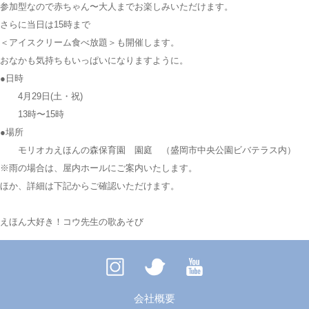
参加型なので赤ちゃん〜大人までお楽しみいただけます。
さらに当日は15時まで
＜アイスクリーム食べ放題＞も開催します。
おなかも気持ちもいっぱいになりますように。
●日時
4月29日(土・祝)
13時〜15時
●場所
モリオカえほんの森保育園 園庭 （盛岡市中央公園ビバテラス内）
※雨の場合は、屋内ホールにご案内いたします。
ほか、詳細は下記からご確認いただけます。
えほん大好き！コウ先生の歌あそび
会社概要