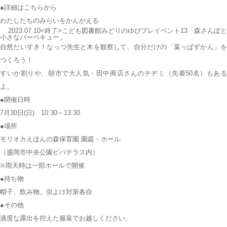
●詳細はこちらから
わたしたちのみらいをかんがえる
2023.07.10<終了>こども図書館みどりのゆびプレイベント13「森さんぽと
小さなバーベキュー」
自然だいすき！なっつ先生と木を観察して、自分だけの「葉っぱずかん」を
つくろう！
すいか割りや、朝市で大人気・田中商店さんのチヂミ（先着50名）もある
よ。
●開催日時
7月30日(日) 10:30～13:30
●場所
モリオカえほんの森保育園 園庭・ホール
（盛岡市中央公園ビバテラス内）
※雨天時は一部ホールで開催
●持ち物
帽子、飲み物、虫よけ対策各自
●その他
過度な露出を控えた服装でお越しください。