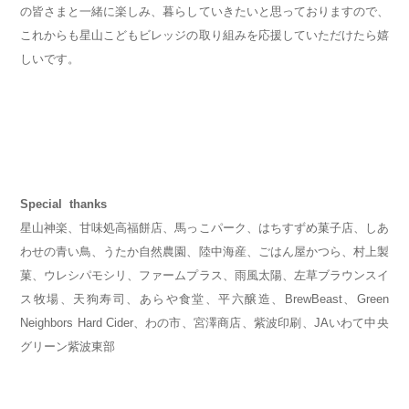
の皆さまと一緒に楽しみ、暮らしていきたいと思っておりますので、
これからも星山こどもビレッジの取り組みを応援していただけたら嬉
しいです。
Special thanks
星山神楽、甘味処高福餅店、馬っこパーク、はちすずめ菓子店、しあ
わせの青い鳥、うたか自然農園、陸中海産、ごはん屋かつら、村上製
菓、ウレシパモシリ、ファームプラス、雨風太陽、左草ブラウンスイ
ス牧場、天狗寿司、あらや食堂、平六醸造、BrewBeast、Green
Neighbors Hard Cider、わの市、宮澤商店、紫波印刷、JAいわて中央
グリーン紫波東部