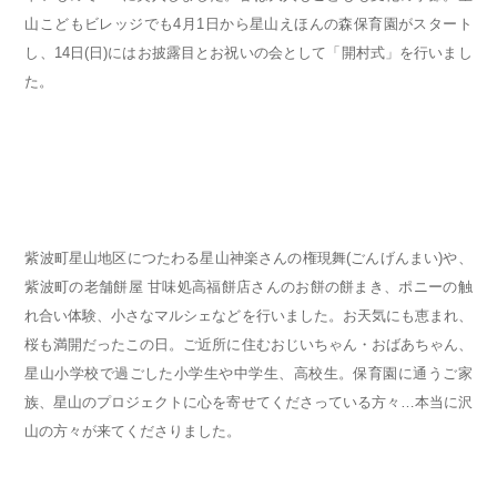
山こどもビレッジでも4月1日から星山えほんの森保育園がスタート
し、14日(日)にはお披露目とお祝いの会として「開村式」を行いまし
た。
紫波町星山地区につたわる星山神楽さんの権現舞(ごんげんまい)や、
紫波町の老舗餅屋 甘味処高福餅店さんのお餅の餅まき、ポニーの触
れ合い体験、小さなマルシェなどを行いました。お天気にも恵まれ、
桜も満開だったこの日。ご近所に住むおじいちゃん・おばあちゃん、
星山小学校で過ごした小学生や中学生、高校生。保育園に通うご家
族、星山のプロジェクトに心を寄せてくださっている方々…本当に沢
山の方々が来てくださりました。