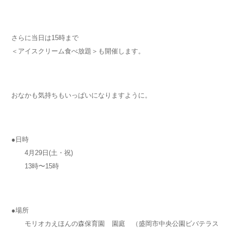
さらに当日は15時まで
＜アイスクリーム食べ放題＞も開催します。
おなかも気持ちもいっぱいになりますように。
●日時
4月29日(土・祝)
13時〜15時
●場所
モリオカえほんの森保育園 園庭 （盛岡市中央公園ビバテラス